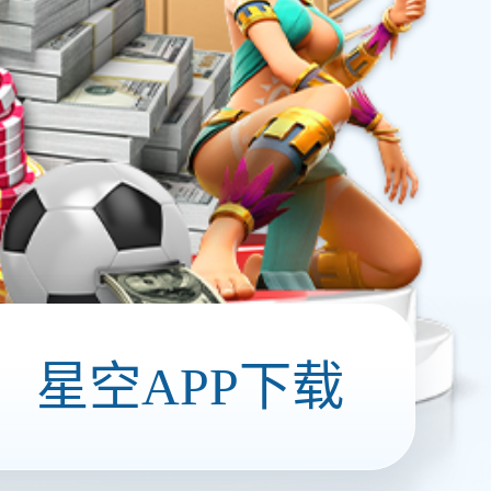
伊森的合同，正是这盘大棋中不可忽视的一
下一篇：
斯特罗尔锁骨骨折康复进程未达预