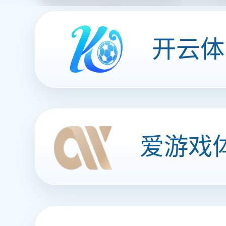
2026-06-04
朱辰杰半月板手术成功，上海
上海申花俱乐部官方今日确认，球队
2026-07-28
图赫尔弃拜仁投曼联 vs 滕哈
在足球转会市场与教练席的喧嚣中，
2026-06-02
瓦林卡与主裁冲突后威胁退赛，
在近日一场ATP巡回赛的焦点战中
2026-07-24