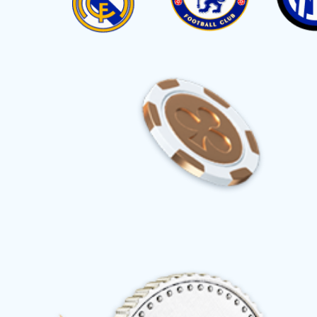
伊森可签4年8510万？薪资
2026-05-29 18:39
65 次阅读
随着NBA休赛期临近，火箭队年轻核心伊
的提前续约合同。考虑到火箭队当前薪资
在竞争激烈的西部保持上升势头。
伊森的潜力与合同价值
作为2022年首轮秀，伊森在攻防两端展现
火箭侧翼的“万金油”。薪资专家指出，这份
合理区间。火箭若以这份合同提前锁定伊