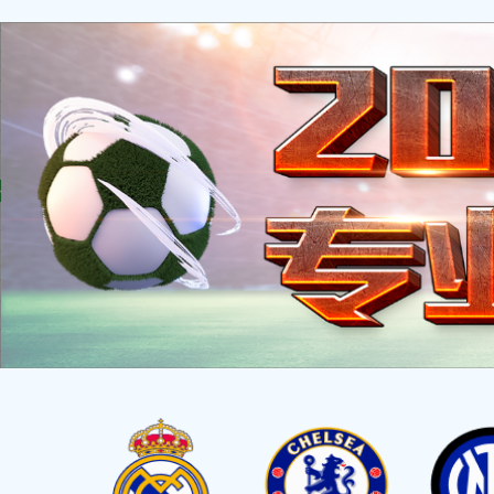
米兰MiLan入口
欢迎访问
米兰MiLan入口
，提供全面覆
新千场比赛