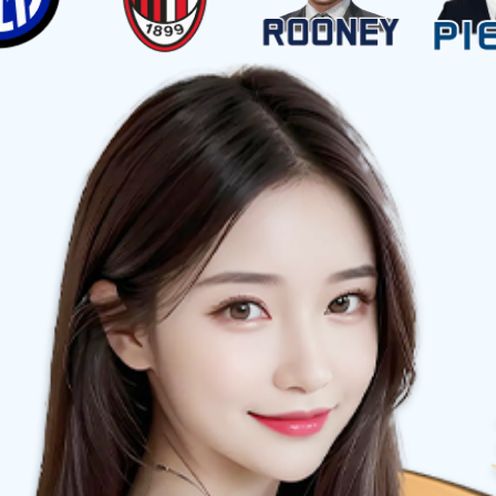
哈格下课 德国教头在英超能否证明自己
重磅消息震动了整个欧洲足坛：拜仁慕尼黑主帅托马斯·图赫尔在
的悬崖边。这场“德国教头”在英超的潜在变局，不仅关乎两家豪
镳：理念碰撞与英超诱惑
队赢得过德甲冠军，但与俱乐部管理层在引援策略和战术理念上
术变革与即战力补强。这种“德国教头”在安联球场的挣扎，最终
挑战以及英超全球化的舞台，恰好契合了图赫尔渴望证明自己绝非