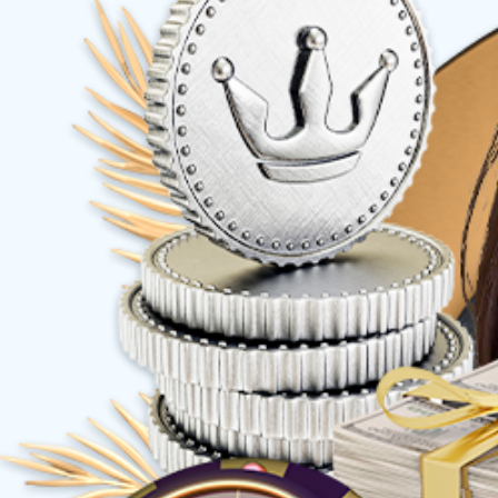
最激烈的联赛中重塑辉煌，才能真正洗脱“
滕哈格下课倒计时：红
滕哈格在曼联的处境则更加尴尬。尽管手
斯体系”在英超显得水土不服，成绩与投
备冠军气场的掌舵者。而图赫尔的履历—
尔真的弃拜仁投曼联，他将面临的不仅是重
德国教头在英超的成败
图赫尔若登陆英超，最大的挑战并非战术
与压迫式足球在英超的消耗远超德甲。此外
B费等核心球员的沟通方式，平衡年轻球员
量将彻底超越在拜仁的争议评价；反之，则
如今，图赫尔弃拜仁投曼联的传闻已从暗