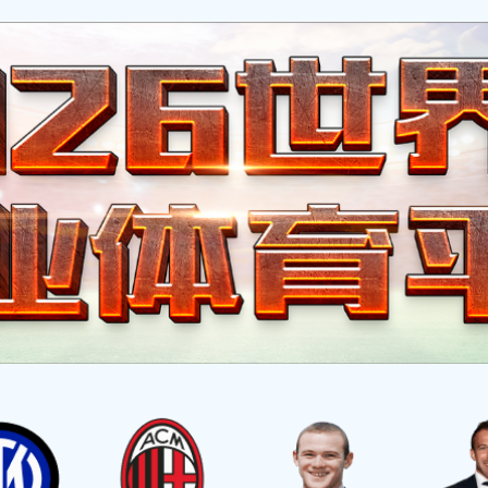
App下载
关于我们
体育动态
APP与网页版入口｜畅享全球体
盖足球、篮球、电竞等项目的赛事资讯与数据内容，
，聚焦热门体育内容， 助您轻松获取赛事动态，
手机App
网页版