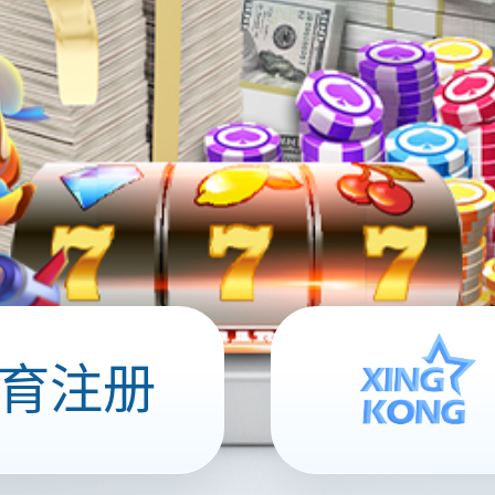
炼场。而对曼联而言，选择这位“德国教头”，无异于一场豪赌—
上顶级豪门的主帅席位。当滕哈格下课已成定局，图赫尔能否在