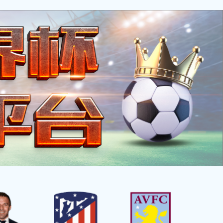
注册入口
育赛事与数据服务
 支持
APP下载
与
网页使用
，每日同步
掌握比赛节奏。