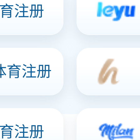
斯顿马丁车队
赛道上的名次争夺，阿斯顿马丁车队内...
联系我们
快速导航
App下载
关于我们
upport@1024Liuxue.com
隐私政策
用户协议
网站地图