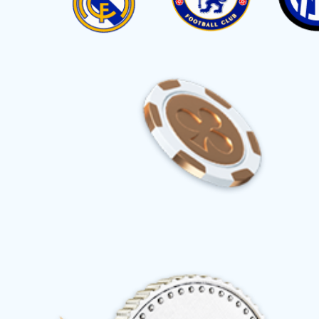
詹姆斯加盟韩国联赛！CBA损
2026-06-04 14:00
59 次阅读
近日，一则爆炸性消息震惊国际篮坛：NB
束NBA生涯后，没有选择大多数人所预期
不少中国球迷感叹，詹姆斯在过去四年若能
詹姆斯为何拒绝CBA？
詹姆斯加盟韩国联赛的决定，打破了外界多
同。然而，詹姆斯最终却选择了KBL。据
出现的合同纠纷与商业乱象，韩国联赛在