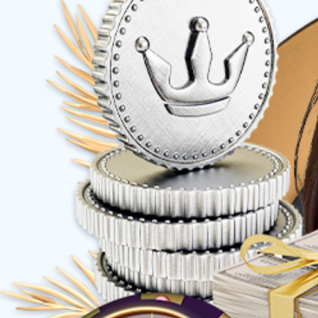
养与品牌建设上存在短板，这或许会让他的
这一选择直接导致CBA损失惨重。作为全
这笔巨大的商业红利被韩国联赛收入囊中
“浪费4年职业生涯”：詹
回顾詹姆斯的职业生涯，他在2018年至2
水平竞技，还能在中国市场开辟第二战场。
在NBA的出场时间逐渐减少，伤病增多，
而非在韩国联赛开启“养老模式”。
从CBA角度看，这四年同样令人惋惜。
赛，意味着CBA不仅失去了一个传奇，更
韩国联赛的机遇与挑战