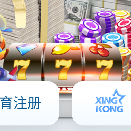
一剂强心针。韩国联赛长期以来在国际上缺乏存在感，詹姆斯的到
式增长。同时，詹姆斯在韩国的品牌推广也将带动当地篮球文化
对抗仍是未知数。此外，语言与文化差异也可能影响他的融入，这
为亚洲篮球格局的转折点。CBA若能从中吸取教训，优化联赛环
心的地位可能会被韩国联赛逐步蚕食。
，也是新篇章的开始。对于CBA而言，这无疑是一次巨大的损失
姆斯本人，无论外界如何评价“浪费4年职业生涯”，他的选择
投向亚洲，而CBA需要做好迎接挑战的准备。