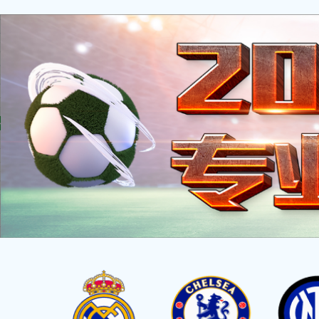
米兰MiLan入口
欢迎访问
米兰MiLan入口
，提供全面覆
更新千场比赛