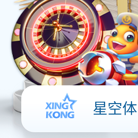
詹姆斯加盟韩国联赛，无疑为KBL注入了
转播权、门票收入与商业赞助将迎来爆发
近40，竞技状态能否适应KBL的高强度
援”的价值。
从长远看，詹姆斯加盟韩国联赛，或将成
能。反之，若继续固步自封，亚洲篮球中
詹姆斯加盟韩国联赛，是一个时代的终结
与商业信誉，才能真正留住巨星。而对于詹
未来，我们或许会看到更多国际球星将目光