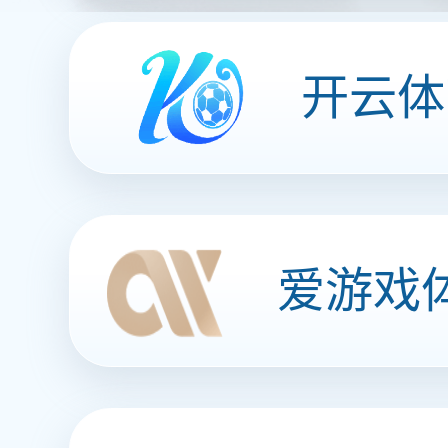
上一篇：
总价3.9亿！7新星或闪耀世界杯：新梅…
相关推荐文章
汉密尔顿英国站主场夺冠 生涯
在刚刚落幕的2025赛季F1英国大
2026-07-23
孙颖莎擦边球判罚遭对手质疑
在近日一场备受瞩目的国际乒乓球赛
2026-07-19
美媒曝骑士太阳交易方案
据美国多家体育媒体近日爆料，骑士