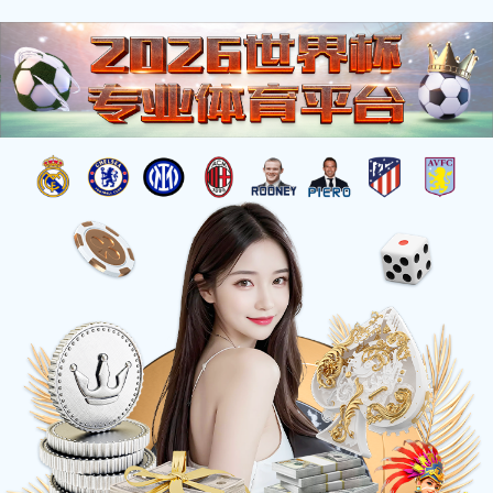
注册入口
米兰MiLan入口
APP与网页版
入口｜畅享全球体育赛事与数
据服务
欢迎访问
米兰MiLan入口
，提供全面覆盖足球、
篮球、电竞等项目的赛事资讯与数据内容， 支
持
APP下载
与
网页使用
，每日同步更新千场比
赛，聚焦热门体育内容， 助您轻松获取赛事动
态，掌握比赛节奏。